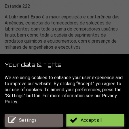
Estande 222
A
Lubricant Expo
é a maior exposição e conferência das
Américas, conectando fornecedores de soluções de
lubrificantes com toda a gama de compradores usuários
finais, bem como toda a cadeia de suprimentos de
produtos químicos e equipamentos, com a presença de
milhares de engenheiros e executivos.
Como a feira irmã do maior evento do setor na Europa, a
Lubricant Expo Europe, essas duas feiras oferecem as
Your data & rights
maiores exposições dedicadas a soluções de lubrificação
em escala global, com uma exposição e conferência
We are using cookies to enhance your user experience and
gratuitas que atendem aos interesses de milhares de
to improve our website. By clicking “Accept” you agree to
visitantes representando mais de 75 países. Os
our use of cookies. To amend your preferences, press the
expositores cobrem a cadeia de ponta a ponta do setor,
“Settings” button. For more information see our Privacy
desde lubrificantes acabados e tecnologias para usuários
Policy.
de lubrificantes até ingredientes químicos e dispositivos
de desenvolvimento para formuladores e profissionais de
laboratório.
Settings
Accept all
mais de 150 fornecedores