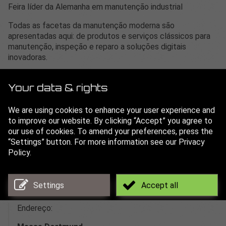
Feira líder da Alemanha em manutenção industrial
Todas as facetas da manutenção moderna são
apresentadas aqui: de produtos e serviços clássicos para
manutenção, inspeção e reparo a soluções digitais
inovadoras.
Com sua extensa gama de produtos e serviços, troca
intensiva de informações e leads promissores, a
Your data & rights
plataforma líder da indústria é indispensável para empresas
e especialistas do setor de manutenção, bem como
We are using cookies to enhance your user experience and
usuários da indústria.
to improve our website. By clicking “Accept” you agree to
our use of cookies. To amend your preferences, press the
mais de 200 expositores
“Settings” button. For more information see our Privacy
mais de 5.000 visitantes profissionais
Policy.
Settings
Accept all
qua., 19 fev. 25 – qui., 20 fev. 25
Endereço: