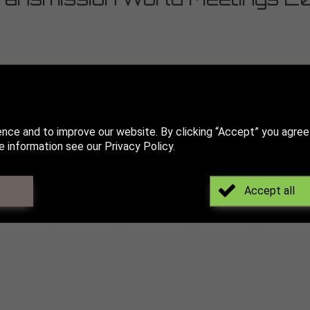
ransmission World Meetings 
nica para conectar en persona con distribuidores, fabricantes,
a transmisión de potencia.
er Transmission son un encuentro B2B, una exposición y un foro 
ence and to improve our website. By clicking “Accept” you agree
 information see our Privacy Policy.
s, proveedores de soluciones y usuarios finales de la industria d
n el marco de reuniones B2B, exposiciones, almuerzos, cenas y m
Accept all
 y más de 450 delegados de más de 42 países participen en la