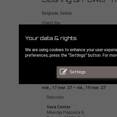
Bearing & Power T
Belgrade, Serbia
Stand tba.
Bearing & Power ofrece una oportunidad ú
finales del sector de los rodamientos y l
Your data & rights
Las reuniones mundiales de Bearing & Pow
We are using cookies to enhance your user experi
profesionales de más de 42 países.
preferences, press the “Settings” button. For more
Los principales distribuidores, fabricante
potencia se reunirán durante tres días e
Settings
Se espera que más de 250 empresas
mié., 17 mar. 27 – vie., 19 mar. 27
Dirección:
Sava Center
Milentija Popovića 9,