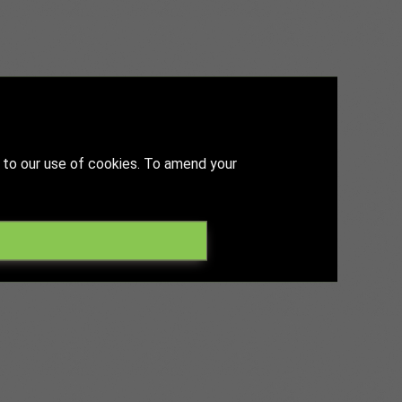
o póngase al día con viejos amigos a los
u gama de productos a un amplio abanico
 to our use of cookies. To amend your
ortunidades para hablar durante las
 al mismo tiempo su red actual.