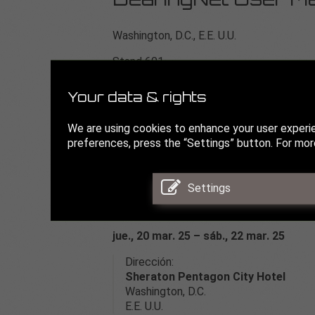
BearingNet User Me
Washington, D.C., E.E. U.U.
Stand 601
Pase tres días conociendo a personas con 
Your data & rights
que no ha visto desde el último evento.
Encuentre nuevos socios comerciales y 
We are using cookies to enhance your user experi
de minoristas.
preferences, press the “Settings” button. For more
Cientos de minoristas de todo el mundo e
sesiones de networking, durante la cena o
Settings
Reconozca, descubra y establezca nuevas
jue., 20 mar. 25 – sáb., 22 mar. 25
Dirección:
Sheraton Pentagon City Hotel
Washington, D.C.
E.E. U.U.