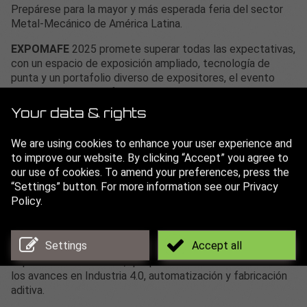
Prepárese para la mayor y más esperada feria del sector
Metal-Mecánico de América Latina.
EXPOMAFE
2025 promete superar todas las expectativas,
con un espacio de exposición ampliado, tecnología de
punta y un portafolio diverso de expositores, el evento
sirve como una plataforma excepcional para conectarse
con los líderes del sector, explorar nuevas tecnologías,
Your data & rights
soluciones innovadoras y ampliar su red de contactos.
We are using cookies to enhance your user experience and
Visitar
EXPOMAFE
2025 es la oportunidad perfecta para
to improve our website. By clicking “Accept” you agree to
descubrir las últimas innovaciones y tendencias de la
our use of cookies. To amend your preferences, press the
industria de maquinaria y herramientas en América Latina.
“Settings” button. For more information see our Privacy
Con más de 65.000 visitantes y miles de expositores, el
Policy.
evento es ideal para explorar nuevas soluciones
tecnológicas y conectarse con los principales actores del
mercado. Además, ofrece un completo programa de
Settings
Accept all
seminarios, talleres y presentaciones técnicas a cargo de
expertos de la industria, que permiten actualizarse sobre
los avances en Industria 4.0, automatización y fabricación
aditiva.