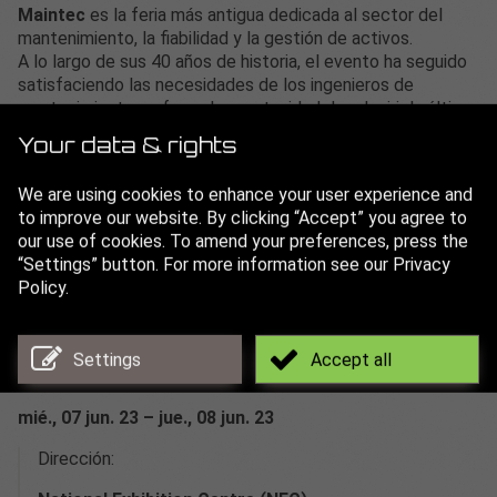
Maintec
es la feria más antigua dedicada al sector del
mantenimiento, la fiabilidad y la gestión de activos.
A lo largo de sus 40 años de historia, el evento ha seguido
satisfaciendo las necesidades de los ingenieros de
mantenimiento y ofrece la oportunidad de adquirir la última
tecnología disponible en el mercado.
Your data & rights
Benefíciese de los más de 250 expositores adicionales y
We are using cookies to enhance your user experience and
del acceso a las conferencias, los talleres y la zona de
to improve our website. By clicking “Accept” you agree to
innovación disponibles en otros 3 eventos que se celebran
our use of cookies. To amend your preferences, press the
en el mismo lugar y en los mismos días. Por primera vez,
“Settings” button. For more information see our Privacy
Maintec se celebra junto con Design Engineering Expo,
Policy.
Engineering Expo y Manufacturing Expo, lo que proporciona
a los visitantes más contenido que nunca.
Más de 250 expositores
Settings
Accept all
Más de 2.000 visitantes profesionales
mié., 07 jun. 23 – jue., 08 jun. 23
Dirección: