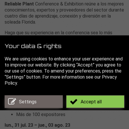
Reliable Plant
Conference & Exhibition reúne a los mejores
conocimientos, expertos y proveedores del sector durante
cuatro días de aprendizaje, conexión y diversión en la
soleada Florida.
Haga que su experiencia en la conferencia sea lo más
valiosa posible. Recorra el amplio pabellón de exposiciones
y descubra herramientas y soluciones entre un amplio
Your data & rights
grupo de proveedores mundiales que representan diversas
disciplinas de la fiabilidad.
We are using cookies to enhance your user experience and
to improve our website. By clicking “Accept” you agree to
Con más de 50.000 pies cuadrados de espacio en la sala de
our use of cookies. To amend your preferences, press the
exposiciones, los asistentes pueden reunirse con más de
“Settings” button. For more information see our Privacy
100 expositores que destacan productos y servicios
Policy.
innovadores en el transcurso de tres días. Podrá
relacionarse con sus colegas durante las pausas para el
almuerzo y las recepciones, reunir información práctica y
Settings
Accept all
generar ideas para abordar necesidades específicas.
Más de 100 expositores
lun., 31 jul. 23 – jue., 03 ago. 23