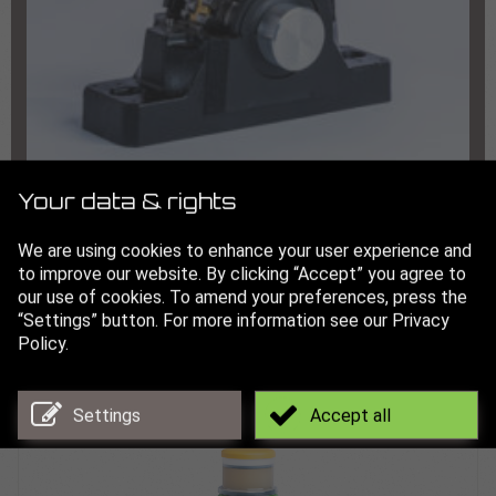
Your data & rights
We are using cookies to enhance your user experience and
to improve our website. By clicking “Accept” you agree to
our use of cookies. To amend your preferences, press the
“Settings” button. For more information see our Privacy
Modelos
Policy.
LUB-S-B
Settings
Accept all