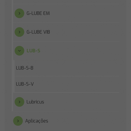
G-LUBE EM
G-LUBE VIB
LUB-S
LUB-S-B
LUB-S-V
Lubricus
Aplicações