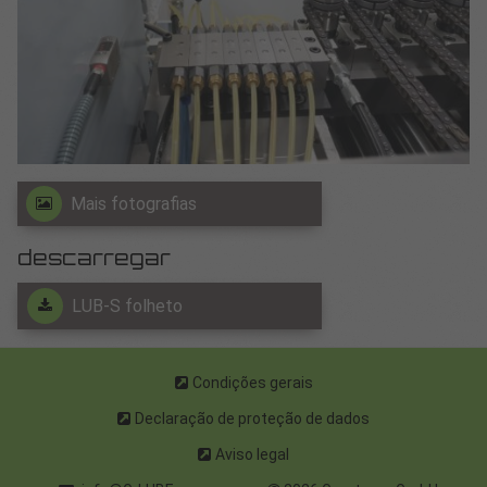
Mais fotografias
descarregar
LUB-S folheto
Condições gerais
Declaração de proteção de dados
Aviso legal