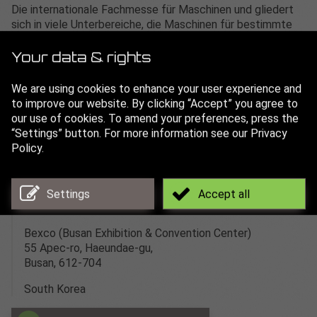
Die internationale Fachmesse für Maschinen und gliedert
sich in viele Unterbereiche, die Maschinen für bestimmte
Industriezweige zeigen.
Your data & rights
Auf der Messe präsentieren zahlreiche internationale
Aussteller ihre Innovationen und Trends für die Branche.
We are using cookies to enhance your user experience and
Besucher können sich auf der Messe einen guten
to improve our website. By clicking “Accept” you agree to
Marktüberblick verschaffen und die Veranstaltung dazu
our use of cookies. To amend your preferences, press the
nutzen Geschäftskontakte zu knüpfen und sich mit
“Settings” button. For more information see our Privacy
Kollegen zu vernetzen.
Policy.
über 550 koreanische und internationale Aussteller
über 80.000 Fachbesucher
Settings
Accept all
Adresse:
Bexco (Busan Exhibition & Convention Center)
55 Apec-ro, Haeundae-gu,
Busan, 612-704
South Korea