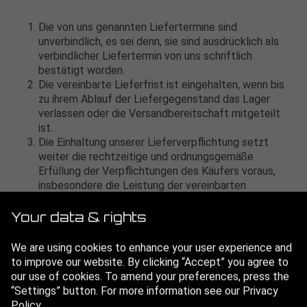
Die von uns genannten Liefertermine sind
unverbindlich, es sei denn, sie sind ausdrücklich als
verbindlicher Liefertermin von uns schriftlich
bestätigt worden.
Die vereinbarte Lieferfrist ist eingehalten, wenn bis
zu ihrem Ablauf der Liefergegenstand das Lager
verlassen oder die Versandbereitschaft mitgeteilt
ist.
Die Einhaltung unserer Lieferverpflichtung setzt
weiter die rechtzeitige und ordnungsgemäße
Erfüllung der Verpflichtungen des Käufers voraus,
insbesondere die Leistung der vereinbarten
Zahlungen und gegebenenfalls der Erbringung
vereinbarter Sicherheiten. Die Einrede des nicht
Your data & rights
erfüllten Vertrags bleibt vorbehalten.
Im Übrigen ist der Käufer im Falle eines von uns zu
We are using cookies to enhance your user experience and
vertretenden Verzugs zur Geltendmachung weiterer
to improve our website. By clicking “Accept” you agree to
Rechte erst dann berechtigt, wenn eine von ihm nach
our use of cookies. To amend your preferences, press the
Verzugseintritt gesetzte Nachfrist von mindestens
“Settings” button. For more information see our Privacy
drei Wochen fruchtlos verstrichen ist.
Policy.