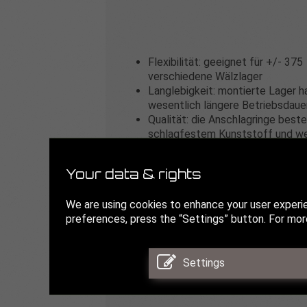
Flexibilität: geeignet für +/- 375
verschiedene Wälzlager
Langlebigkeit: montierte Lager h
wesentlich längere Betriebsdaue
Qualität: die Anschlagringe best
schlagfestem Kunststoff und w
einer Platte gedreht
Wirtschaftlichkeit: keine mechan
Your data & rights
Beschädigung des Lagers
die Nummern der Anschlagringe s
We are using cookies to enhance your user experi
deutlich graviert
preferences, press the “Settings” button. For more
alle Teile einzeln nachbestellbar
Ersatzteile
Settings