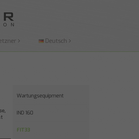
etzner
Deutsch
Wartungsequipment
se,
IND 160
st
FIT33