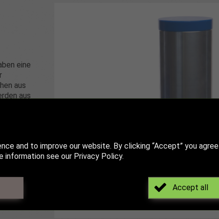
aben eine
r
ehen aus
erden aus
ische
ind
ence and to improve our website. By clicking “Accept” you agree
 information see our Privacy Policy.
Accept all