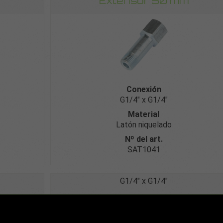
Extensor 50 mm
Conexión
G1/4″ x G1/4″
Material
Latón niquelado
Nº del art.
SAT1041
G1/4″ x G1/4″
Extensor 115 mm