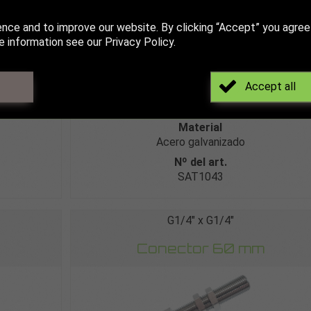
ence and to improve our website. By clicking “Accept” you agree
 information see our Privacy Policy.
Accept all
Conexión
G1/4″ x G1/4″
Material
Acero galvanizado
Nº del art.
SAT1043
G1/4″ x G1/4″
Conector 60 mm