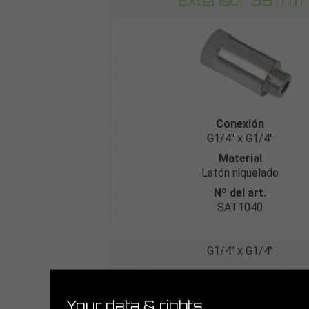
Extensor 35 mm
Conexión
G1/4″ x G1/4″
Material
Latón niquelado
Nº del art.
SAT1040
G1/4″ x G1/4″
Extensor 85 mm
Your data & rights