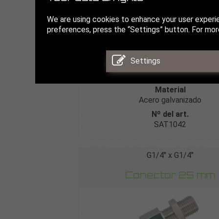
We are using cookies to enhance your user experi
preferences, press the “Settings” button. For more
Settings
Conexión
G1/4″ x G1/4″
Material
Acero galvanizado
Nº del art.
SAT1042
G1/4″ x G1/4″
Conector 25 mm