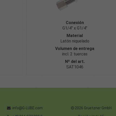
Conexión
G1/4″ x G1/4″
Material
Latón niquelado
Volumen de entrega
incl. 2 tuercas
Nº del art.
SAT1046
info@G-LUBE.com
2026 Gruetzner GmbH