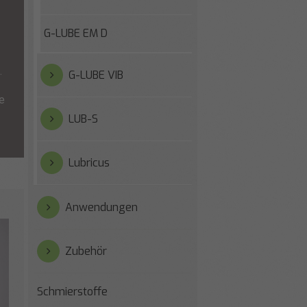
G-LUBE EM D
.
G-LUBE VIB
e
LUB-S
Lubricus
Anwendungen
Zubehör
Schmierstoffe