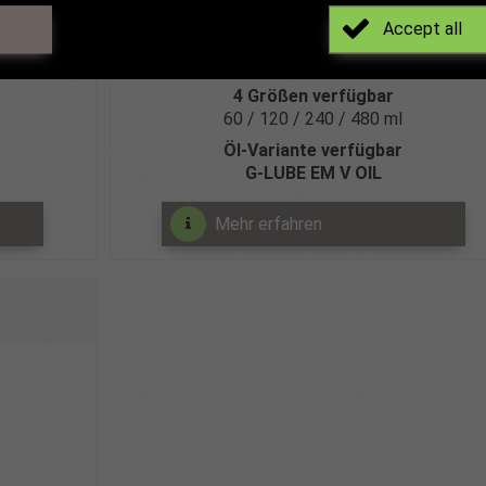
externe Spannungsversorgung (9-36 VDC
Accept all
Spendezeit 1-12 Monate
diskontinuierlicher Betrieb möglich
4 Größen verfügbar
60 / 120 / 240 / 480 ml
Öl-Variante verfügbar
G‑LUBE EM V OIL
Mehr erfahren