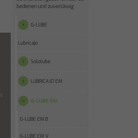
bedienen und zuverlässig
G-LUBE
Lubricajo
Sololube
LUBRICAJO EM
t.
G-LUBE EM
G-LUBE EM B
G-LUBE EM V