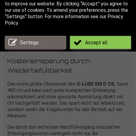
to improve our website. By clicking “Accept” you agree to
our use of cookies. To amend your preferences, press the
Ihre Vorteile
“Settings” button. For more information see our Privacy
Policy.
Vor Ort nachfüllbar
Extra-großer Ölbehälter mit 480 ml
Fassungsvermögen
Settings
Accept all
Kosteneinsparung durch
Wiederbefüllbarkeit
Das extra-große Ölreservoir des
G‑LUBE EM D OIL
fasst
480 ml und kann nach jeder kompletten Entleerung
unkompliziert und ohne spezielle Ausrüstung direkt vor
Ort nachgefüllt werden. Das spart nicht nur Arbeitszeit,
sondern senkt die Folgekosten für den Betrieb auf ein
Minimum.
Die durch den einfachen Nachfüllvorgang reduzierten
Entsorgungskosten verringern nicht nur die