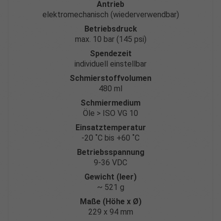
Antrieb
elektromechanisch (wiederverwendbar)
Betriebsdruck
max. 10 bar (145 psi)
Spendezeit
individuell einstellbar
Schmierstoffvolumen
480 ml
Schmiermedium
Öle > ISO VG 10
Einsatztemperatur
-20 ˚C bis +60 ˚C
Betriebsspannung
9-36 VDC
Gewicht (leer)
~ 521 g
Maße (Höhe x Ø)
229 x 94 mm