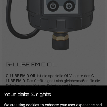
G-LUBE EM D OIL
G-LUBE EM D OIL
ist die spezielle Öl-Variante des
G-
LUBE EM D
. Das Gerät eignet sich gleichermaßen für die
Schmierung von Ketten, Spindeln und Linearführungen
und hat sich zudem auch in der Mehrpunktschmierung
Your data & rights
bewährt. Die flexible Spannungsversorgung und die
Flexibilität im diskontinuierlichen Betrieb ermöglichen
We are using cookies to enhance your user experience and
vielfältige Einsatzgebiete.