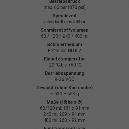
Betriebsdruck
max. 60 bar (870 psi)
Spendezeit
individuell einstellbar
Schmierstoffvolumen
60 / 120 / 240 / 480 ml
Schmiermedium
Fette bis NLGI 2
Einsatztemperatur
-20 ˚C bis +60 ˚C
Betriebsspannung
9-36 VDC
Gewicht (ohne Kartusche)
~ 530 – 653 g
Maße (Höhe x Ø)
60/120 ml: 181 x 91 mm
240 ml: 209 x 91 mm
480 ml: 260 x 92 mm
Funktionskontrolle