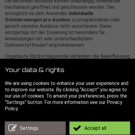
Die einzelnen Auslässe können unabhängig voneinander
mechanisch geöffnet und geschlossen werden. Das
ermöglicht es dem Anwender,
individuelle
Schmiermengen pro Auslass
zu programmieren oder
gezielt einzelne Auslässe nicht anzusteuern. Diese
einzigartige Art der Dosierung ist besonders für
Anwendungen mit sehr unterschiedlichem
Schmierstoffbedarf empfehlenswert.
Eingebaute Rückschlagventile verhindern die Beeinflussung
des Verteilers durch unterschiedlichen Gegendrücke der
Schmierstellen und machen den PRV-PLC besonders
Your data & rights
zuverlässig.
We are using cookies to enhance your user experience and
to improve our website. By clicking “Accept” you agree to
our use of cookies. To amend your preferences, press the
4 Auslässe
“Settings” button. For more information see our Privacy
Policy.
SPS-gesteuerter Verteiler
Settings
Accept all