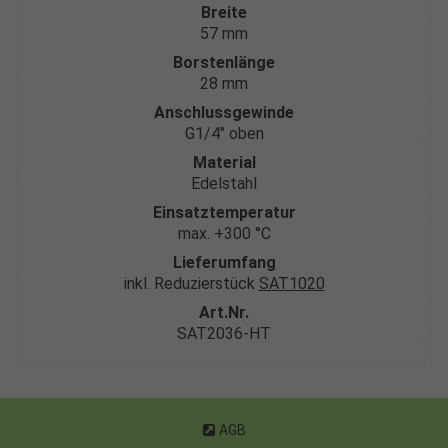
Breite
57 mm
Borstenlänge
28 mm
Anschlussgewinde
G1/4″ oben
Material
Edelstahl
Einsatztemperatur
max. +300 °C
Lieferumfang
inkl. Reduzierstück
SAT1020
Art.Nr.
SAT2036-HT
AGB