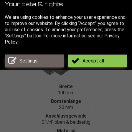
Your data & rights
Technisches Datenblatt
We are using cookies to enhance your user experience and
to improve our website. By clicking “Accept” you agree to
our use of cookies. To amend your preferences, press the
Flachbürste 100 mm
“Settings” button. For more information see our Privacy
Policy.
Settings
Accept all
Breite
100 mm
Borstenlänge
20 mm
Anschlussgewinde
G1/4″ oben & beidseitig
Material